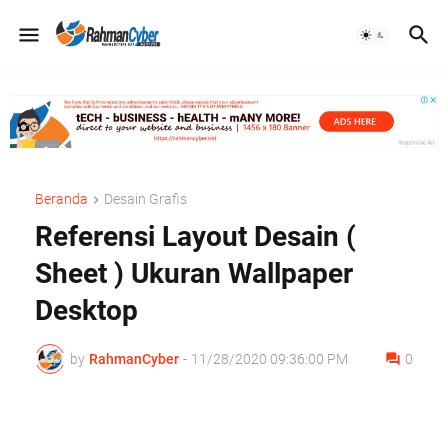
Beranda
Desain Grafis
Referensi Layout Desain (
Sheet ) Ukuran Wallpaper
Desktop
by
RahmanCyber
-
11/28/2020 09:36:00 PM
0