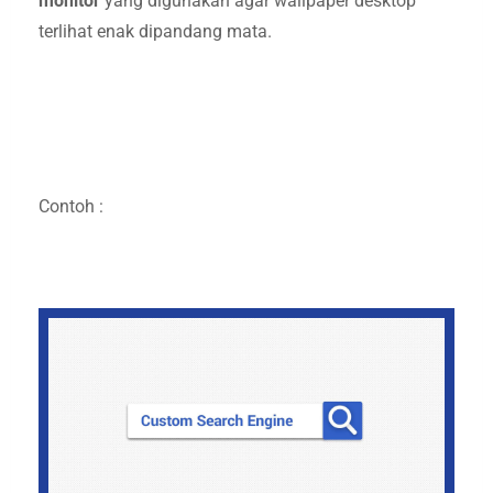
monitor
yang digunakan agar wallpaper desktop
terlihat enak dipandang mata.
Contoh :