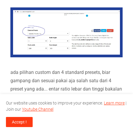
ada pilihan custom dan 4 standard presets, biar
gampang dan sesuai pakai aja salah satu dari 4
preset yang ada... entar ratio lebar dan tinggi bakalan
menyesuaikan.. tapi jika pilih custom.. maka kalian
Our website uses cookies to improve your experience.
Learn more
|
tentuin sendiri..
Join our
Youtube Channel
setelah itu baru deh kalian masukkan ukuran
Accept !
pixelnya, bisa width atau lebarnya atau tingginya