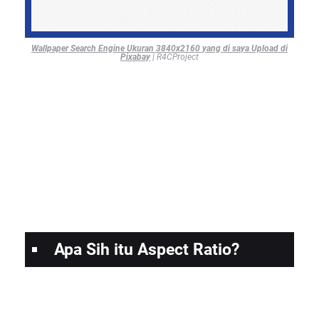
Wallpaper Search Engine Ukuran 3840x2160 yang di saya Upload di
Pixabay
| R4CProject
Apa Sih itu Aspect Ratio?