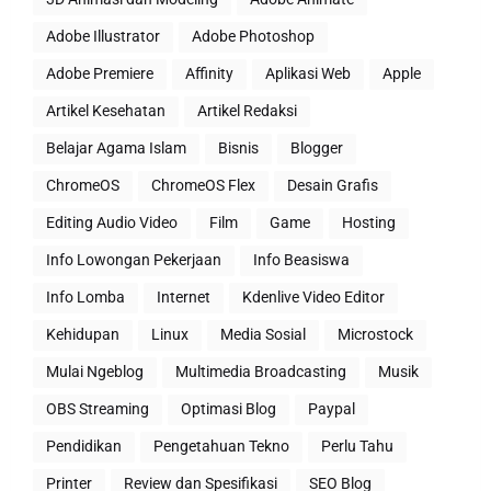
Adobe Illustrator
Adobe Photoshop
Adobe Premiere
Affinity
Aplikasi Web
Apple
Artikel Kesehatan
Artikel Redaksi
Belajar Agama Islam
Bisnis
Blogger
ChromeOS
ChromeOS Flex
Desain Grafis
Editing Audio Video
Film
Game
Hosting
Info Lowongan Pekerjaan
Info Beasiswa
Info Lomba
Internet
Kdenlive Video Editor
Kehidupan
Linux
Media Sosial
Microstock
Mulai Ngeblog
Multimedia Broadcasting
Musik
OBS Streaming
Optimasi Blog
Paypal
Pendidikan
Pengetahuan Tekno
Perlu Tahu
Printer
Review dan Spesifikasi
SEO Blog