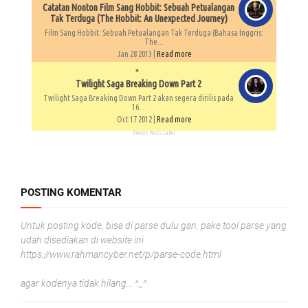
Catatan Nonton Film Sang Hobbit: Sebuah Petualangan
Tak Terduga (The Hobbit: An Unexpected Journey)
Film Sang Hobbit: Sebuah Petualangan Tak Terduga (Bahasa Inggris:
The...
Jan 28 2013 |
Read more
Twilight Saga Breaking Down Part 2
Twilight Saga Breaking Down Part 2 akan segera dirilis pada
16...
Oct 17 2012 |
Read more
Recent Posts Label
POSTING KOMENTAR
Untuk posting kode, bisa di parse dulu gan, pake tool parse yang
udah disediakan di website ini
https://www.rahmancyber.net/p/parse-code.html
agar kodenya tidak hilang... ^_^