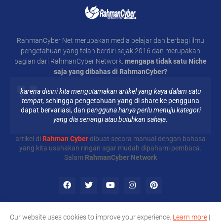
RahmanCyber Net merupakan media belajar dan berbagi ilmu
pengetahuan yang telah berdiri sejak 2016 dan merupakan
bagian dari RahmanCyber Network.
mengapa tidak satu Niche
saja yang dibahas di RahmanCyber?
karena disini kita mengutamakan artikel yang kaya dalam satu
tempat
, sehingga pengetahuan yang di share ke pengguna
dapat bervariasi, dan
pengguna hanya perlu menuju kategori
yang dia senangi atau butuhkan sahaja
.
artikel di
Rahman Cyber
dibuat secara manual dengan bahasa
yang kita usahakan ringan agar mudah dipahami pembaca.
Salam
RahmanCyber Network
Our website uses cookies to improve your experience.
Learn more
|