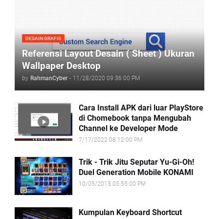
DESAIN GRAFIS
Referensi Layout Desain ( Sheet ) Ukuran
Wallpaper Desktop
by
RahmanCyber
-
11/28/2020 09:36:00 PM
Cara Install APK dari luar PlayStore
di Chomebook tanpa Mengubah
Channel ke Developer Mode
7/17/2022 08:12:00 PM
Trik - Trik Jitu Seputar Yu-Gi-Oh!
Duel Generation Mobile KONAMI
10/05/2015 05:55:00 PM
Kumpulan Keyboard Shortcut