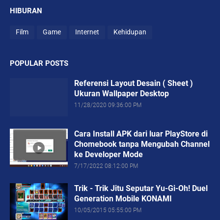
HIBURAN
Film
Game
Internet
Kehidupan
POPULAR POSTS
Referensi Layout Desain ( Sheet )
Ukuran Wallpaper Desktop
11/28/2020 09:36:00 PM
Cara Install APK dari luar PlayStore di
Chomebook tanpa Mengubah Channel
ke Developer Mode
7/17/2022 08:12:00 PM
Trik - Trik Jitu Seputar Yu-Gi-Oh! Duel
Generation Mobile KONAMI
10/05/2015 05:55:00 PM