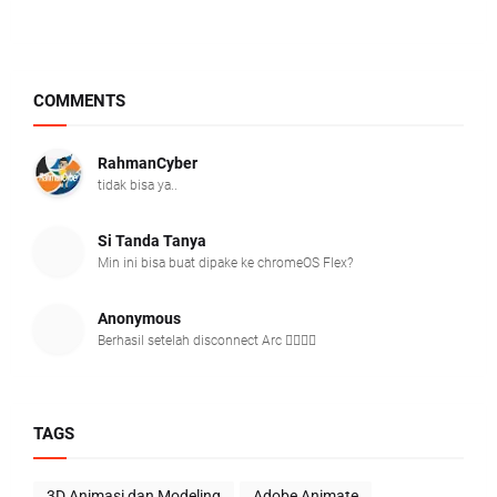
COMMENTS
RahmanCyber
tidak bisa ya..
Si Tanda Tanya
Min ini bisa buat dipake ke chromeOS Flex?
Anonymous
Berhasil setelah disconnect Arc 👍🏻👍🏻
TAGS
3D Animasi dan Modeling
Adobe Animate