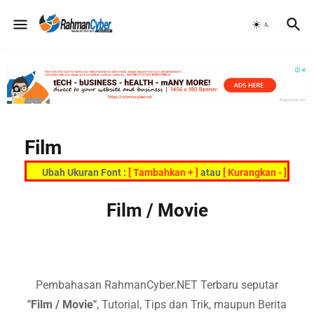
Film
Ubah Ukuran Font :
[ Tambahkan + ]
atau
[ Kurangkan - ]
Film / Movie
P
embahasan RahmanCyber.NET Terbaru seputar
"Film / Movie"
, Tutorial, Tips dan Trik, maupun Berita