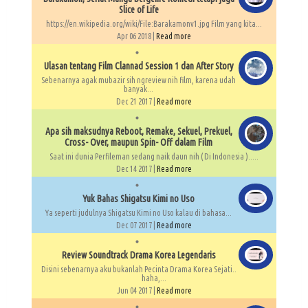
Slice of Life
https://en.wikipedia.org/wiki/File:Barakamonv1.jpg Film yang kita...
Apr 06 2018 |
Read more
Ulasan tentang Film Clannad Session 1 dan After Story
Sebenarnya agak mubazir sih ngreview nih film, karena udah
banyak...
Dec 21 2017 |
Read more
Apa sih maksudnya Reboot, Remake, Sekuel, Prekuel,
Cross- Over, maupun Spin- Off dalam Film
Saat ini dunia Perfileman sedang naik daun nih ( Di Indonesia ).....
Dec 14 2017 |
Read more
Yuk Bahas Shigatsu Kimi no Uso
Ya seperti judulnya Shigatsu Kimi no Uso kalau di bahasa...
Dec 07 2017 |
Read more
Review Soundtrack Drama Korea Legendaris
Disini sebenarnya aku bukanlah Pecinta Drama Korea Sejati..
haha,...
Jun 04 2017 |
Read more