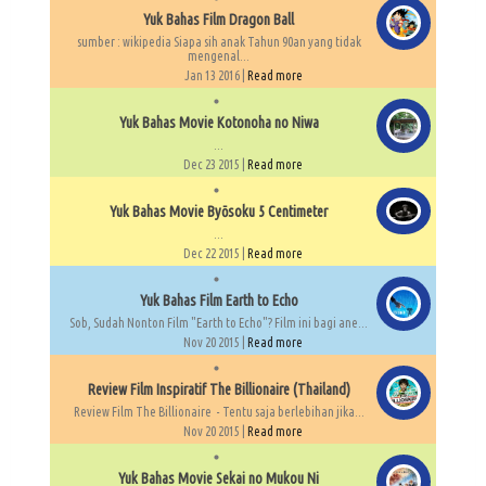
Yuk Bahas Film Dragon Ball
sumber : wikipedia Siapa sih anak Tahun 90an yang tidak
mengenal...
Jan 13 2016 |
Read more
Yuk Bahas Movie Kotonoha no Niwa
...
Dec 23 2015 |
Read more
Yuk Bahas Movie Byōsoku 5 Centimeter
...
Dec 22 2015 |
Read more
Yuk Bahas Film Earth to Echo
Sob, Sudah Nonton Film "Earth to Echo"? Film ini bagi ane...
Nov 20 2015 |
Read more
Review Film Inspiratif The Billionaire (Thailand)
Review Film The Billionaire - Tentu saja berlebihan jika...
Nov 20 2015 |
Read more
Yuk Bahas Movie Sekai no Mukou Ni