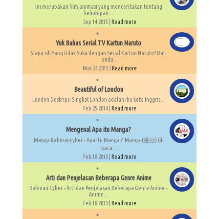
Ini merupakan film animasi yang menceritakan tentang
kehidupan...
Sep 14 2015 |
Read more
Yuk Bahas Serial TV Kartun Naruto
Siapa sih Yang tidak Suka dengan Serial Kartun Naruto? Dari
anda...
Mar 24 2015 |
Read more
Beautiful of London
London Deskripsi Singkat London adalah ibu kota Inggris...
Feb 25 2014 |
Read more
Mengenal Apa itu Manga?
Manga Rahmancyber - Apa itu Manga ? Manga (漫画) (di
baca:...
Feb 18 2013 |
Read more
Arti dan Penjelasan Beberapa Genre Anime
Rahman Cyber - Arti dan Penjelasan Beberapa Genre Anime -
Anime...
Feb 18 2013 |
Read more