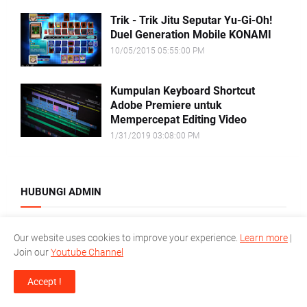
Trik - Trik Jitu Seputar Yu-Gi-Oh!
Duel Generation Mobile KONAMI
10/05/2015 05:55:00 PM
Kumpulan Keyboard Shortcut
Adobe Premiere untuk
Mempercepat Editing Video
1/31/2019 03:08:00 PM
HUBUNGI ADMIN
Sebelum Mengajukan Pertanyaan yang berkaitan dengan
Our website uses cookies to improve your experience.
Learn more
|
Pembahasan, Silahkan cek dulu di QUESEARCH, karena
Join our
Youtube Channel
beragam pertanyaan yang sudah kita jawab, dirangkum di situ
dalam bentuk artikel
Accept !
https://quesearch.rahmancyber.net/