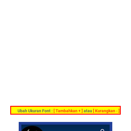
Ubah Ukuran Font :
[ Tambahkan + ]
atau
[ Kurangkan - ]