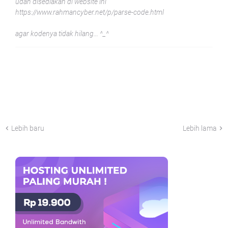
udah disediakan di website ini
https://www.rahmancyber.net/p/parse-code.html
agar kodenya tidak hilang... ^_^
Lebih baru
Lebih lama