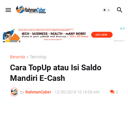
Beranda
Teknologi
Cara TopUp atau Isi Saldo
Mandiri E-Cash
by
RahmanCyber
-
12/30/2016 10:16:00 AM
0