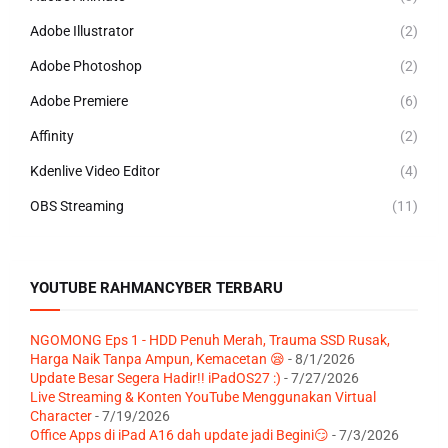
Adobe Illustrator
(2)
Adobe Photoshop
(2)
Adobe Premiere
(6)
Affinity
(2)
Kdenlive Video Editor
(4)
OBS Streaming
(11)
YOUTUBE RAHMANCYBER TERBARU
NGOMONG Eps 1 - HDD Penuh Merah, Trauma SSD Rusak,
Harga Naik Tanpa Ampun, Kemacetan 😪
- 8/1/2026
Update Besar Segera Hadir!! iPadOS27 :)
- 7/27/2026
Live Streaming & Konten YouTube Menggunakan Virtual
Character
- 7/19/2026
Office Apps di iPad A16 dah update jadi Begini😏
- 7/3/2026