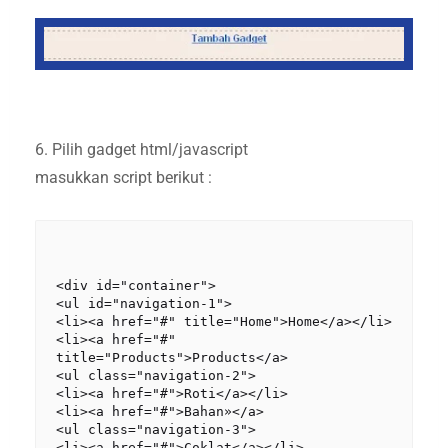
6. Pilih gadget html/javascript
masukkan script berikut :
<div id="container">

<ul id="navigation-1">

<li><a href="#" title="Home">Home</a></li>

<li><a href="#" 
title="Products">Products</a>

<ul class="navigation-2">

<li><a href="#">Roti</a></li>

<li><a href="#">Bahan»</a>

<ul class="navigation-3">

<li><a href="#">Coklat</a></li>
