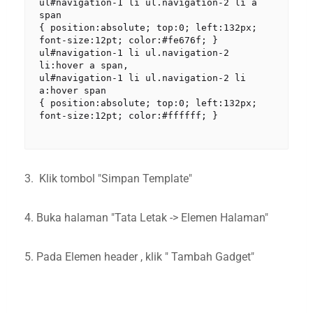
ul#navigation-1 li ul.navigation-2 li a 
span

{ position:absolute; top:0; left:132px; 
font-size:12pt; color:#fe676f; }

ul#navigation-1 li ul.navigation-2 
li:hover a span,

ul#navigation-1 li ul.navigation-2 li 
a:hover span

{ position:absolute; top:0; left:132px; 
font-size:12pt; color:#ffffff; }

3. Klik tombol "Simpan Template"
4. Buka halaman "Tata Letak -> Elemen Halaman"
5. Pada Elemen header , klik " Tambah Gadget"