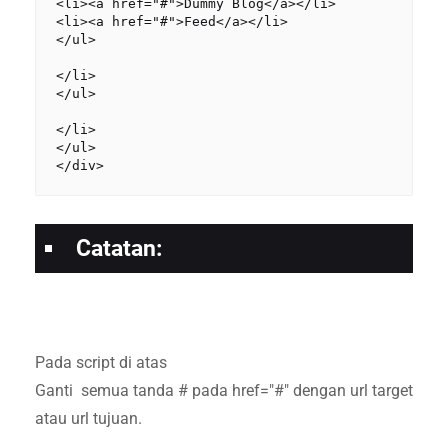
<li><a href="#">Dummy Blog</a></li>

<li><a href="#">Feed</a></li>

</ul>

</li>

</ul>

</li>

</ul>

Catatan:
Pada script di atas
Ganti semua tanda # pada href="#" dengan url target
atau url tujuan.