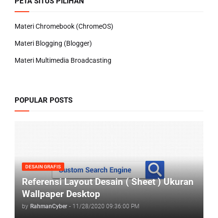
PETA SITUS PILIHAN
Materi Chromebook (ChromeOS)
Materi Blogging (Blogger)
Materi Multimedia Broadcasting
POPULAR POSTS
DESAIN GRAFIS
Referensi Layout Desain ( Sheet ) Ukuran
Wallpaper Desktop
by
RahmanCyber
-
11/28/2020 09:36:00 PM