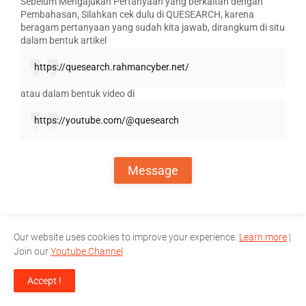
Sebelum Mengajukan Pertanyaan yang berkaitan dengan
Pembahasan, Silahkan cek dulu di QUESEARCH, karena
beragam pertanyaan yang sudah kita jawab, dirangkum di situ
dalam bentuk artikel
https://quesearch.rahmancyber.net/
atau dalam bentuk video di
https://youtube.com/@quesearch
Message
Our website uses cookies to improve your experience.
Learn more
|
Sampaikanlah, Kritik, Saran dan Keluhan
Join our
Youtube Channel
terhadap Situs RahmanCyber.NET
secara
langsung untuk terhubung dengan Adminnya.
Accept !