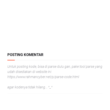
POSTING KOMENTAR
Untuk posting kode, bisa di parse dulu gan, pake tool parse yang
udah disediakan di website ini
https://www.rahmancyber.net/p/parse-code.html
agar kodenya tidak hilang... ^_^