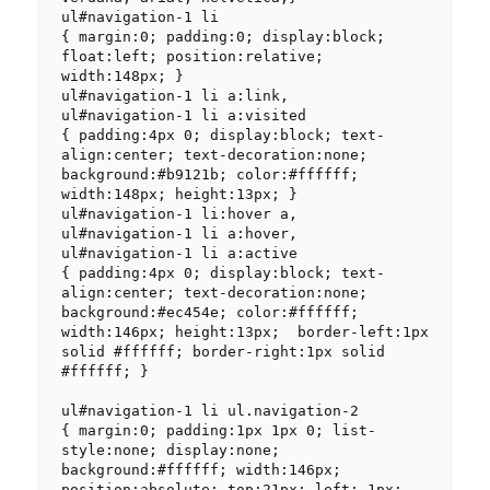
ul#navigation-1 li

{ margin:0; padding:0; display:block; 
float:left; position:relative; 
width:148px; }

ul#navigation-1 li a:link,

ul#navigation-1 li a:visited

{ padding:4px 0; display:block; text-
align:center; text-decoration:none;  
background:#b9121b; color:#ffffff; 
width:148px; height:13px; }

ul#navigation-1 li:hover a,

ul#navigation-1 li a:hover,

ul#navigation-1 li a:active

{ padding:4px 0; display:block; text-
align:center; text-decoration:none;  
background:#ec454e; color:#ffffff; 
width:146px; height:13px;  border-left:1px 
solid #ffffff; border-right:1px solid 
#ffffff; }

ul#navigation-1 li ul.navigation-2

{ margin:0; padding:1px 1px 0; list-
style:none; display:none;  
background:#ffffff; width:146px; 
position:absolute; top:21px; left:-1px;  