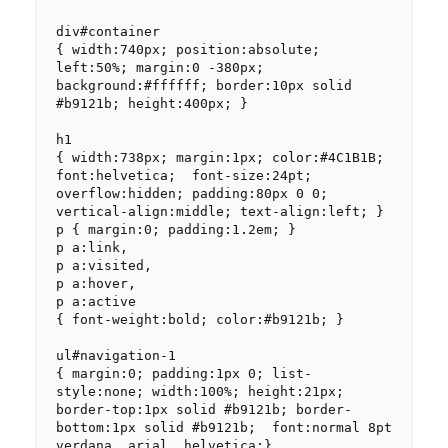
div#container

{ width:740px; position:absolute; 
left:50%; margin:0 -380px; 
background:#ffffff; border:10px solid 
#b9121b; height:400px; }

h1

{ width:738px; margin:1px; color:#4C1B1B; 
font:helvetica;  font-size:24pt; 
overflow:hidden; padding:80px 0 0;  
vertical-align:middle; text-align:left; }

p { margin:0; padding:1.2em; }

p a:link,

p a:visited,

p a:hover,

p a:active

{ font-weight:bold; color:#b9121b; }

ul#navigation-1

{ margin:0; padding:1px 0; list-
style:none; width:100%; height:21px;  
border-top:1px solid #b9121b; border-
bottom:1px solid #b9121b;  font:normal 8pt 
verdana, arial, helvetica;}
