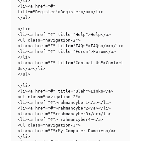
</li>

<li><a href="#" 
title="Register">Register</a></li>

</ul>

</li>

<li><a href="#" title="Help">Help</a>

<ul class="navigation-2">

<li><a href="#" title="FAQs">FAQs</a></li>

<li><a href="#" title="Forum">Forum</a>
</li>

<li><a href="#" title="Contact Us">Contact 
Us</a></li>

</ul>

</li>

<li><a href="#" title="Blah">Links</a>

<ul class="navigation-2">

<li><a href="#">rahmancyber1</a></li>

<li><a href="#">rahmancyber2</a></li>

<li><a href="#">rahmancyber3</a></li>

<li><a href="#"> rahmancyber4»</a>

<ul class="navigation-3">

<li><a href="#">My Computer Dummies</a>
</li>
