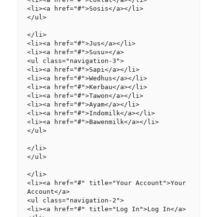
<li><a href="#">Sosis</a></li>

</ul>

</li>

<li><a href="#">Jus</a></li>

<li><a href="#">Susu»</a>

<ul class="navigation-3">

<li><a href="#">Sapi</a></li>

<li><a href="#">Wedhus</a></li>

<li><a href="#">Kerbau</a></li>

<li><a href="#">Tawon</a></li>

<li><a href="#">Ayam</a></li>

<li><a href="#">Indomilk</a></li>

<li><a href="#">Bawenmilk</a></li>

</ul>

</li>

</ul>

</li>

<li><a href="#" title="Your Account">Your 
Account</a>

<ul class="navigation-2">

<li><a href="#" title="Log In">Log In</a>